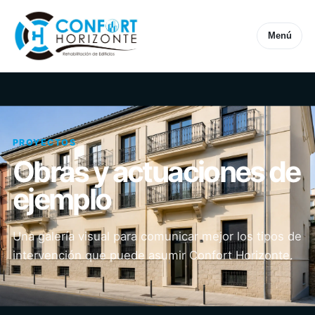
Menú
PROYECTOS
Obras y actuaciones de
ejemplo
Una galería visual para comunicar mejor los tipos de
intervención que puede asumir Confort Horizonte.